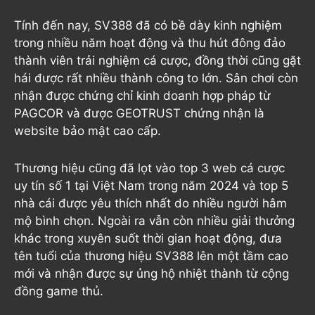
Tính đến nay, SV388 đã có bề dày kinh nghiệm
trong nhiều năm hoạt động và thu hút đông đảo
thành viên trải nghiệm cá cược, đồng thời cũng gặt
hái được rất nhiều thành công to lớn. Sân chơi còn
nhận được chứng chỉ kinh doanh hợp pháp từ
PAGCOR và được GEOTRUST chứng nhận là
website bảo mật cao cấp.
Thương hiệu cũng đã lọt vào top 3 web cá cược
uy tín số 1 tại Việt Nam trong năm 2024 và top 5
nhà cái được yêu thích nhất do nhiều người hâm
mộ bình chọn. Ngoài ra vẫn còn nhiều giải thưởng
khác trong xuyên suốt thời gian hoạt động, đưa
tên tuổi của thương hiệu SV388 lên một tầm cao
mới và nhận được sự ủng hộ nhiệt thành từ cộng
đồng game thủ.