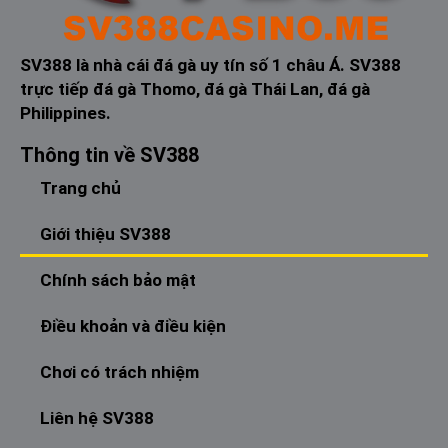
SV388
là nhà cái đá gà uy tín số 1 châu Á. SV388
trực tiếp đá gà Thomo, đá gà Thái Lan, đá gà
Philippines.
Thông tin về SV388
Trang chủ
Giới thiệu SV388
Chính sách bảo mật
Điều khoản và điều kiện
Chơi có trách nhiệm
Liên hệ SV388